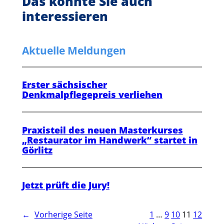
Das könnte Sie auch
interessieren
Aktuelle Meldungen
Erster sächsischer
Denkmalpflegepreis verliehen
Praxisteil des neuen Masterkurses
„Restaurator im Handwerk“ startet in
Görlitz
Jetzt prüft die Jury!
←
Vorherige Seite
1
…
9
10
11
12