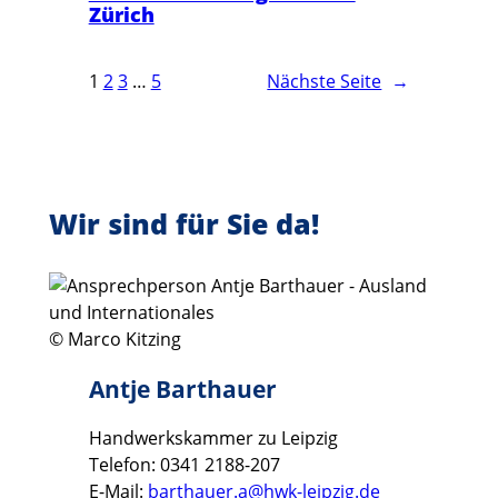
Zürich
1
2
3
…
5
Nächste Seite
→
Wir sind für Sie da!
© Marco Kitzing
Antje Barthauer
Handwerkskammer zu Leipzig
Telefon: 0341 2188-207
E-Mail:
barthauer.a@hwk-leipzig.de