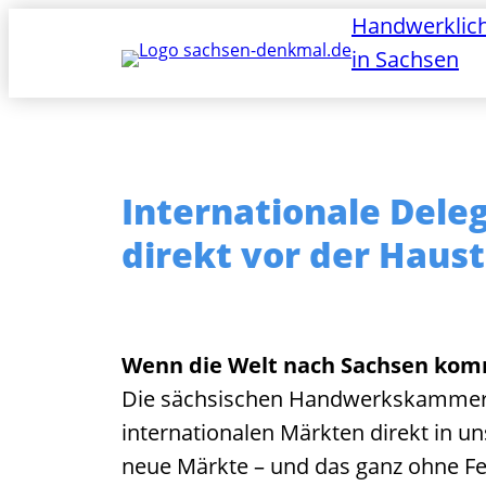
Zum
Handwerklic
Inhalt
in Sachsen
springen
Internationale Dele
direkt vor der Haus
Wenn die Welt nach Sachsen kommt
Die sächsischen Handwerkskammern 
internationalen Märkten direkt in u
neue Märkte – und das ganz ohne F