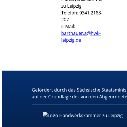
zu Leipzig
Telefon: 0341 2188-
207
E-Mail:
barthauer.a@hwk-
leipzig.de
Gefördert durch das Sächsische Staatsminis
auf der Grundlage des von den Abgeordnete