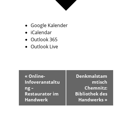
Google Kalender
iCalendar
Outlook 365
Outlook Live
V
«
Online-
Denkmalstam
e
Infoveranstaltu
mtisch
r
ng –
Chemnitz:
a
Restaurator im
Bibliothek des
Handwerk
Handwerks
»
n
s
t
a
l