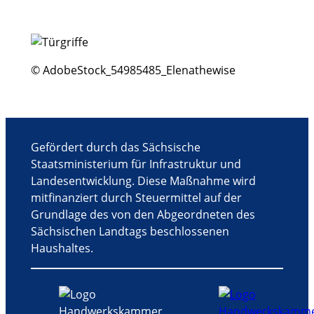
t
u
n
g
© AdobeStock_54985485_Elenathewise
-
N
a
v
i
Gefördert durch das Sächsische
g
Staatsministerium für Infrastruktur und
a
Landesentwicklung. Diese Maßnahme wird
t
mitfinanziert durch Steuermittel auf der
i
Grundlage des von den Abgeordneten des
o
Sächsischen Landtags beschlossenen
n
Haushaltes.