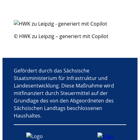
l
t
u
n
g
© HWK zu Leipzig – generiert mit Copilot
-
N
a
v
i
Gefördert durch das Sächsische
g
Staatsministerium für Infrastruktur und
a
Landesentwicklung. Diese Maßnahme wird
t
mitfinanziert durch Steuermittel auf der
i
Grundlage des von den Abgeordneten des
o
Sächsischen Landtags beschlossenen
n
Haushaltes.