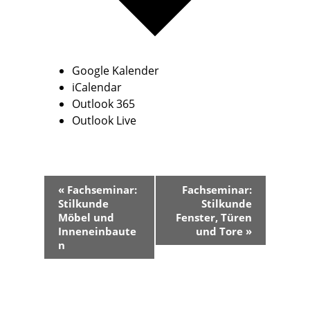
Google Kalender
iCalendar
Outlook 365
Outlook Live
V
«
Fachseminar:
Fachseminar:
e
Stilkunde
Stilkunde
r
Möbel und
Fenster, Türen
a
Inneneinbaute
und Tore
»
n
n
s
t
a