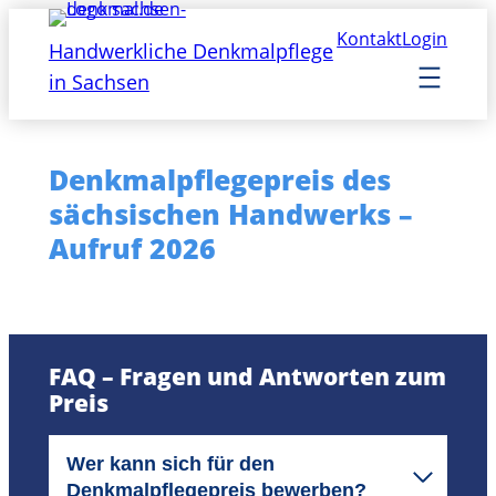
Zum
Kontakt
Login
Inhalt
Handwerkliche Denkmalpflege
springen
in Sachsen
Denkmalpflegepreis des
sächsischen Handwerks –
Aufruf 2026
FAQ – Fragen und Antworten zum
Preis
Wer kann sich für den
Denkmalpflegepreis bewerben?