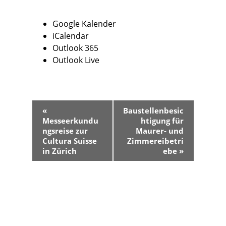
Google Kalender
iCalendar
Outlook 365
Outlook Live
V
«
Baustellenbesic
e
Messeerkundu
htigung für
r
ngsreise zur
Maurer- und
a
Cultura Suisse
Zimmereibetri
in Zürich
ebe
»
n
s
t
a
l
t