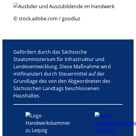
u
n
g
© stock.adobe.com / goodluz
-
N
a
v
i
Gefördert durch das Sächsische
g
Staatsministerium für Infrastruktur und
a
Landesentwicklung. Diese Maßnahme wird
t
mitfinanziert durch Steuermittel auf der
i
Grundlage des von den Abgeordneten des
o
Sächsischen Landtags beschlossenen
n
Haushaltes.