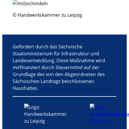
g
-
N
© Handwerkskammer zu Leipzig
a
v
i
g
Gefördert durch das Sächsische
a
Staatsministerium für Infrastruktur und
t
Landesentwicklung. Diese Maßnahme wird
i
mitfinanziert durch Steuermittel auf der
o
Grundlage des von den Abgeordneten des
n
Sächsischen Landtags beschlossenen
Haushaltes.