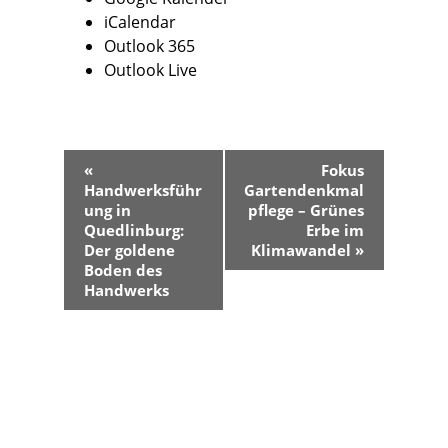
iCalendar
Outlook 365
Outlook Live
V
«
Fokus
e
Handwerksführ
Gartendenkmal
r
ung in
pflege – Grünes
a
Quedlinburg:
Erbe im
Der goldene
Klimawandel
»
n
Boden des
s
Handwerks
t
a
l
t
u
n