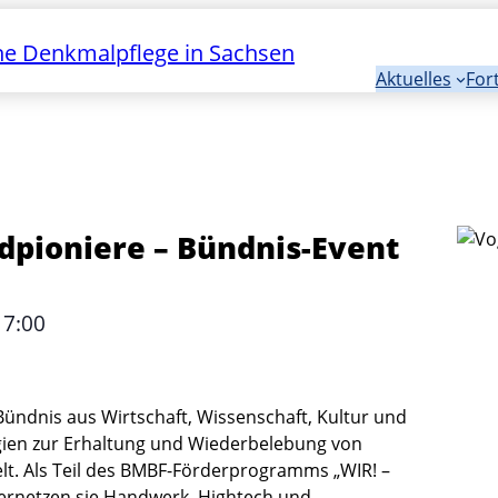
e Denkmalpflege in Sachsen
Aktuelles
For
dpioniere – Bündnis-Event
17:00
Bündnis aus Wirtschaft, Wissenschaft, Kultur und
logien zur Erhaltung und Wiederbelebung von
lt. Als Teil des BMBF-Förderprogramms „
WIR! –
vernetzen sie Handwerk, Hightech und