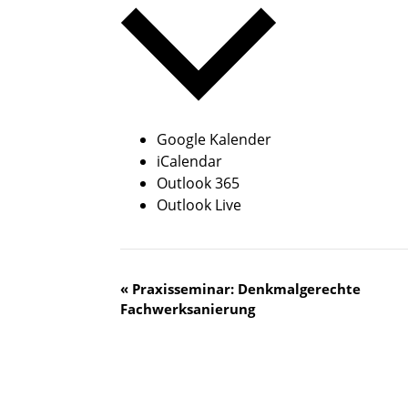
Google Kalender
iCalendar
Outlook 365
Outlook Live
V
«
Praxisseminar: Denkmalgerechte
Fachwerksanierung
e
r
a
n