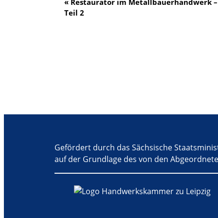
V
«
Restaurator im Metallbauerhandwerk –
Teil 2
e
r
a
n
s
t
a
l
t
u
Gefördert durch das Sächsische Staatsminis
n
auf der Grundlage des von den Abgeordnete
g
-
N
a