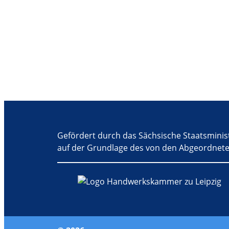
r
a
n
s
t
a
l
t
u
Gefördert durch das Sächsische Staatsminis
n
auf der Grundlage des von den Abgeordnete
g
-
N
a
v
i