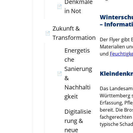
Denkmale
📄
in Not
Winterschu
– Informat
Zukunft &
📄
Transformation
Der Flyer gib
Materialien un
Energetis
und
Feuchtigke
che
Sanierung
Kleindenkm
📄
&
Nachhalti
Das Landesamt
gkeit
Württemberg st
Erfassung, Pf
bereit. Die Br
Digitalisie
fachgerechten
rung &
typische Schad
neue