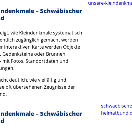
unsere-kleindenkma
indenkmale – Schwäbischer
nd
zeigt, wie Kleindenkmale systematisch
fentlich zugänglich gemacht werden
er interaktiven Karte werden Objekte
, Gedenksteine oder Brunnen
 mit Fotos, Standortdaten und
ungen.
ht deutlich, wie vielfältig und
se oft übersehenen Zeugnisse der
ind.
schwaebische
indenkmale – Schwäbischer
heimatbund.
nd