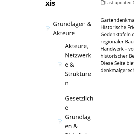
xis
Last updated
Gartendenkmal
Grundlagen &
Historische Fr
📄
Akteure
Gedenktafeln o
regionaler Bau
Akteure,
Handwerk – von
Netzwerk
historischer B
Diese Seite bi
e &
📄
denkmalgerech
Strukture
n
Gesetzlich
e
Grundlag
📄
en &