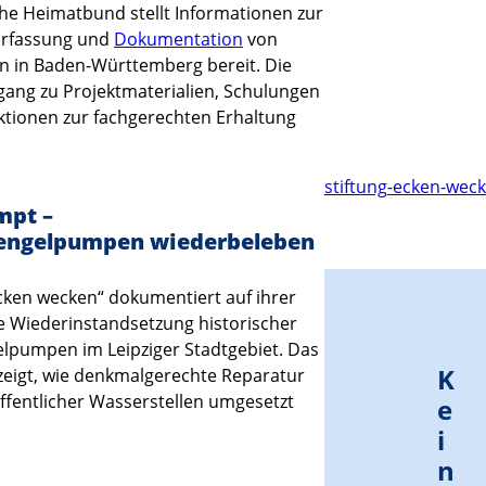
he Heimatbund stellt Informationen zur
Erfassung und
Dokumentation
von
n in Baden-Württemberg bereit. Die
ugang zu Projektmaterialien, Schulungen
tionen zur fachgerechten Erhaltung
.
stiftung-ecken-wec
mpt –
ngelpumpen wiederbeleben
Ecken wecken“ dokumentiert auf ihrer
ie Wiederinstandsetzung historischer
pumpen im Leipziger Stadtgebiet. Das
K
zeigt, wie denkmalgerechte Reparatur
fentlicher Wasserstellen umgesetzt
e
i
n