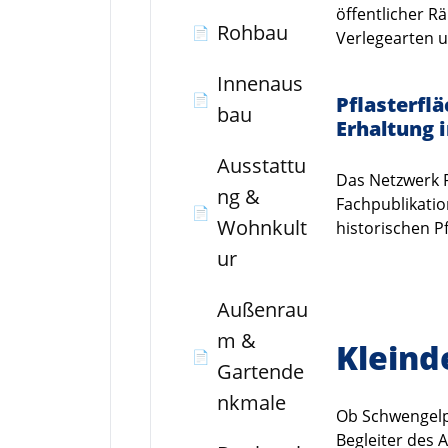
öffentlicher R
Rohbau
📄
Verlegearten u
Innenaus
📄
Pflasterfl
bau
Erhaltung 
Ausstattu
Das Netzwerk P
ng &
Fachpublikatio
📄
Wohnkult
historischen Pf
ur
Außenrau
m &
Klein
📄
Gartende
nkmale
Ob Schwengelp
Begleiter des A