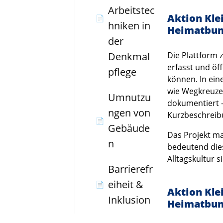
Arbeitstec
Aktion Kle
📄
hniken in
Heimatbu
der
Denkmal
Die Plattform 
erfasst und öf
pflege
können. In ein
wie Wegkreuze
Umnutzu
dokumentiert –
ngen von
Kurzbeschreib
📄
Gebäude
Das Projekt mac
n
bedeutend die
Alltagskultur s
Barrierefr
eiheit &
📄
Aktion Kle
Inklusion
Heimatbu