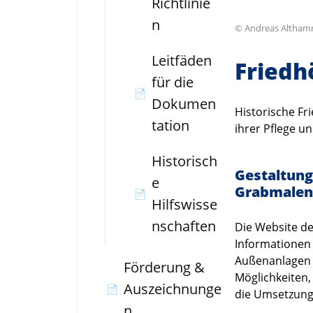
Richtlinie
n
© Andreas Altham
Leitfäden
Friedh
für die
📄
Dokumen
Historische Fr
tation
ihrer Pflege u
Historisch
Gestaltun
e
Grabmalen
📄
Hilfswisse
nschaften
Die Website de
Informationen
Außenanlagen m
Förderung &
Möglichkeiten, 
Auszeichnunge
📄
die Umsetzung 
n