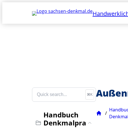
Handwerklich
Außen
⌘K
Handbu
/
Handbuch
Start
Denkmal
Denkmalpra