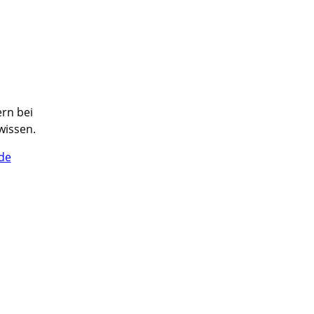
ern bei
wissen.
de