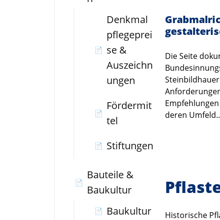
Grabmalric
Denkmal
gestalteri
pflegeprei
se &
📄
Die Seite doku
Auszeichn
Bundesinnungs
ungen
Steinbildhauer
Anforderungen
Empfehlungen 
Fördermit
📄
deren Umfeld..
tel
Stiftungen
📄
Bauteile &
Pflast
📄
Baukultur
Baukultur
📄
Historische Pf