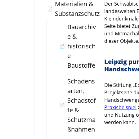
Materialien &
Der Schwäbisc
📄
landesweiten 
Substanzschutz
Kleindenkmale
Bauarchiv
Seite bietet Z
und Mitmachak
e &
dieser Objekte
historisch
📄
e
Leipzig pu
Baustoffe
Handschwe
Schadens
Die Stiftung „
arten,
Projektseite d
Schadstof
Handschwengel
📄
Praxisbeispiel
fe &
und Nutzung öf
Schutzma
werden kann.
ßnahmen