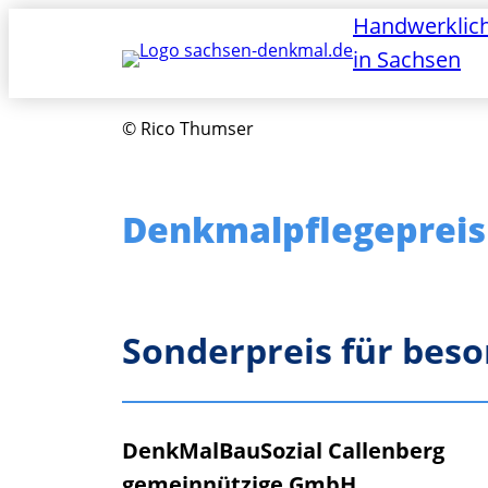
Zum
Handwerklic
Inhalt
in Sachsen
springen
© Rico Thumser
Denkmalpflegepreis
Sonderpreis für bes
DenkMalBauSozial Callenberg
gemeinnützige GmbH