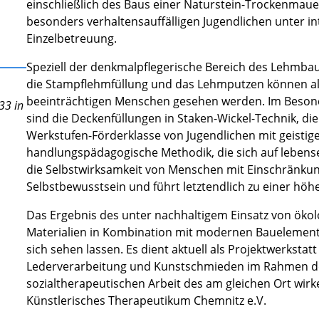
einschließlich des Baus einer Naturstein-Trockenmaue
besonders verhaltensauffälligen Jugendlichen unter i
Einzelbetreuung.
Speziell der denkmalpflegerische Bereich des Lehmbau
die Stampflehmfüllung und das Lehmputzen können als 
beeinträchtigen Menschen gesehen werden. Im Beson
33 in
sind die Deckenfüllungen in Staken-Wickel-Technik, d
Werkstufen-Förderklasse von Jugendlichen mit geistig
handlungspädagogische Methodik, die sich auf lebensec
die Selbstwirksamkeit von Menschen mit Einschränkun
Selbstbewusstsein und führt letztendlich zu einer höhe
Das Ergebnis des unter nachhaltigem Einsatz von öko
Materialien in Kombination mit modernen Bauelemen
sich sehen lassen. Es dient aktuell als Projektwerksta
Lederverarbeitung und Kunstschmieden im Rahmen d
sozialtherapeutischen Arbeit des am gleichen Ort wir
Künstlerisches Therapeutikum Chemnitz e.V.