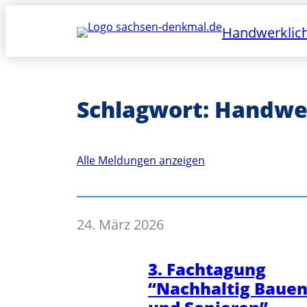
Zum
Inhalt
Handwerklich
springen
Schlagwort:
Handwer
Alle Meldungen anzeigen
24. März 2026
3. Fachtagung
“Nachhaltig Baue