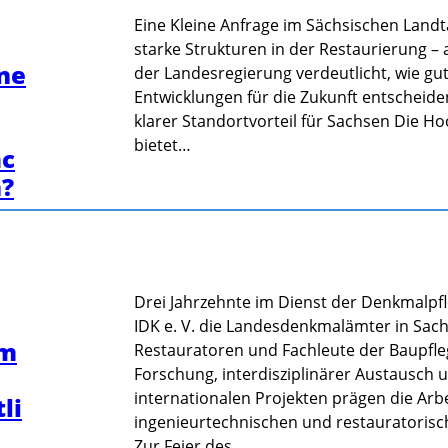
Eine Kleine Anfrage im Sächsischen Landta
starke Strukturen in der Restaurierung –
ine
der Landesregierung verdeutlicht, wie gut 
Entwicklungen für die Zukunft entscheid
klarer Standortvorteil für Sachsen Die H
bietet…
ac
n?
Drei Jahrzehnte im Dienst der Denkmalpf
IDK e. V. die Landesdenkmalämter in Sac
um
Restauratoren und Fachleute der Baupfleg
Forschung, interdisziplinärer Austausch 
internationalen Projekten prägen die Arb
li
ingenieurtechnischen und restauratorisc
Zur Feier des…