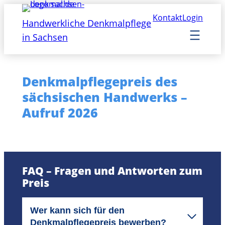
Zum
Kontakt
Login
Inhalt
Handwerkliche Denkmalpflege
springen
in Sachsen
Denkmalpflegepreis des
sächsischen Handwerks –
Aufruf 2026
FAQ – Fragen und Antworten zum
Preis
Wer kann sich für den
Denkmalpflegepreis bewerben?