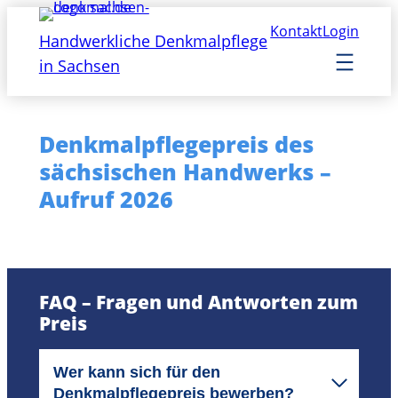
Zum
Kontakt
Login
Inhalt
Handwerkliche Denkmalpflege
springen
in Sachsen
Denkmalpflegepreis des
sächsischen Handwerks –
Aufruf 2026
FAQ – Fragen und Antworten zum
Preis
Wer kann sich für den
Denkmalpflegepreis bewerben?