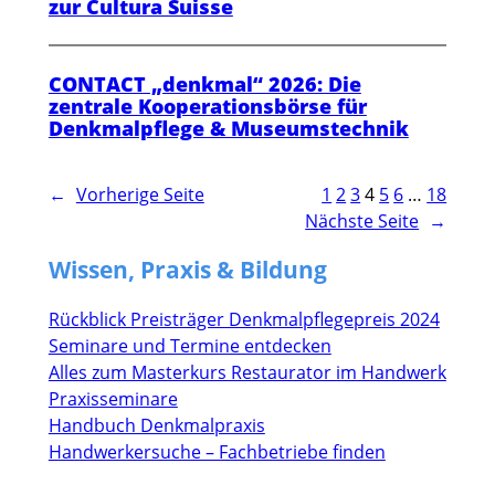
zur Cultura Suisse
CONTACT „denkmal“ 2026: Die
zentrale Kooperationsbörse für
Denkmalpflege & Museumstechnik
←
Vorherige Seite
1
2
3
4
5
6
…
18
Nächste Seite
→
Wissen, Praxis & Bildung
Rückblick Preisträger Denkmalpflegepreis 2024
Seminare und Termine entdecken
Alles zum Masterkurs Restaurator im Handwerk
Praxisseminare
Handbuch Denkmalpraxis
Handwerkersuche – Fachbetriebe finden